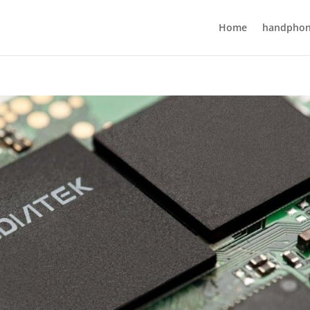
Home
handpho