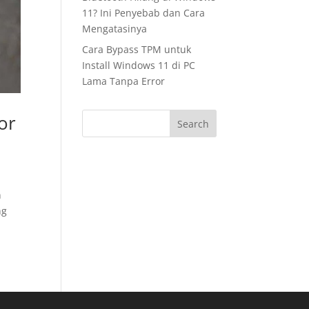
11? Ini Penyebab dan Cara
Mengatasinya
Cara Bypass TPM untuk
Install Windows 11 di PC
Lama Tanpa Error
or
Search
n
ng