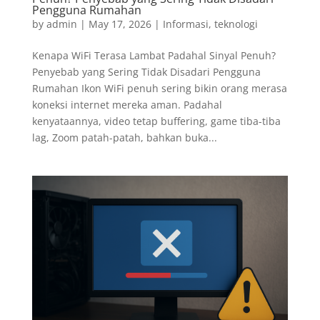
Pengguna Rumahan
by
admin
|
May 17, 2026
|
Informasi
,
teknologi
Kenapa WiFi Terasa Lambat Padahal Sinyal Penuh?
Penyebab yang Sering Tidak Disadari Pengguna
Rumahan Ikon WiFi penuh sering bikin orang merasa
koneksi internet mereka aman. Padahal
kenyataannya, video tetap buffering, game tiba-tiba
lag, Zoom patah-patah, bahkan buka...