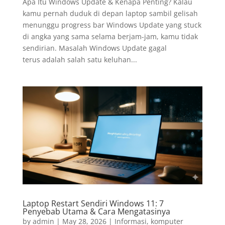
Apa Itu Windows Update & Kenapa Penting? Kalau
kamu pernah duduk di depan laptop sambil gelisah
menunggu progress bar Windows Update yang stuck
di angka yang sama selama berjam-jam, kamu tidak
sendirian. Masalah Windows Update gagal
terus adalah salah satu keluhan...
Laptop Restart Sendiri Windows 11: 7
Penyebab Utama & Cara Mengatasinya
by
admin
|
May 28, 2026
|
Informasi
,
komputer